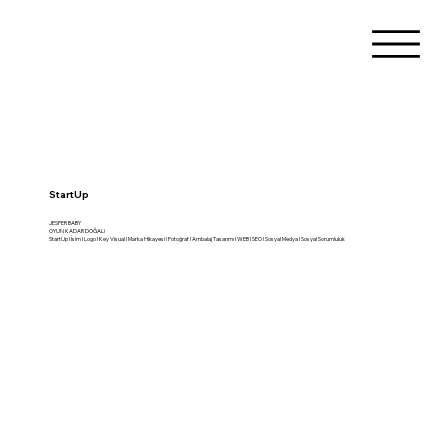
StartUp
JESPER BABY
OYUN KADAR DOĞAL!
StartUp I İsim I Logo I Key Visual I Marka Hikayesi I Fotoğraf I Ambalaj Tasarımı I WEB I SEO I Sosyal Medya I Sosyal Sorumluluk